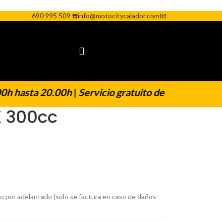
690 995 509 ☎️
info@motocitycalador.com📧
h hasta 20.00h
|
Servicio gratuito de reserva y regre
 300cc
o por adelantado (solo se factura en caso de daños