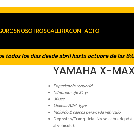
GUROS
NOSOTROS
GALERÍA
CONTACTO
odos los días desde abril hasta octubre de las 8:00
YAMAHA X-MAX
Experiencia requerid
Mínimum aje 21 yr
300cc
License A2/A type
Incluido 2 cascos para cada vehículo.
Depósito/Franquicia:
No se cobra depósit
al vehículo).