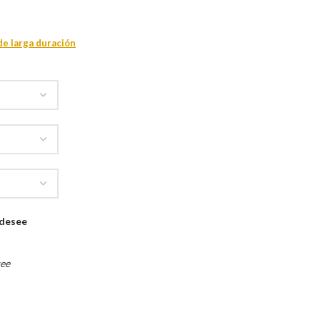
de larga duración
 desee
see