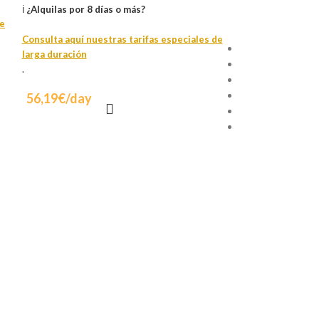
ℹ️
¿Alquilas por 8 días o más?
de
Scooters
Consulta aquí nuestras tarifas especiales de
Experiencia reque
larga duración
Mínimum aje 18 y
.
125cc scooter
Licence A1/A2/A
56,19€/day
Incluido 2 cascos 
Depósito/Franqu
por adelantado (s
daños al vehículo)
ℹ️
¿Alquilas por 8 d
Consulta aquí nue
larga duración
.
57,85€/day