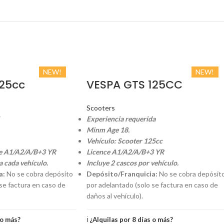
NEW!
NEW!
25cc
VESPA GTS 125CC
Scooters
Experiencia requerida
Minm Age 18.
Vehículo: Scooter 125cc
e A1/A2/A/B+3 YR
Licence A1/A2/A/B+3 YR
a cada vehículo.
Incluye 2 cascos por vehículo.
a:
No se cobra depósito
Depósito/Franquicia:
No se cobra depósit
se factura en caso de
por adelantado (solo se factura en caso de
daños al vehículo).
 o más?
ℹ️
¿Alquilas por 8 días o más?