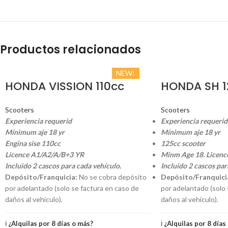
Productos relacionados
NEW!
HONDA VISSION 110cc
HONDA SH 1
Scooters
Scooters
Experiencia requerid
Experiencia requerid
Mínimum aje 18 yr
Mínimum aje 18 yr
Engina sise 110cc
125cc scooter
Licence A1/A2/A/B+3 YR
Minm Age 18. Licenc
Incluido 2 cascos para cada vehículo.
Incluido 2 cascos par
Depósito/Franquicia:
No se cobra depósito
Depósito/Franquici
por adelantado (solo se factura en caso de
por adelantado (solo 
daños al vehículo).
daños al vehículo).
ℹ️
¿Alquilas por 8 días o más?
ℹ️
¿Alquilas por 8 días