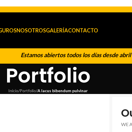
GUROS
NOSOTROS
GALERÍA
CONTACTO
Estamos abiertos todos los días desde abril h
Portfolio
Inicio
/
Portfolio
/
A lacus bibendum pulvinar
O
WE 