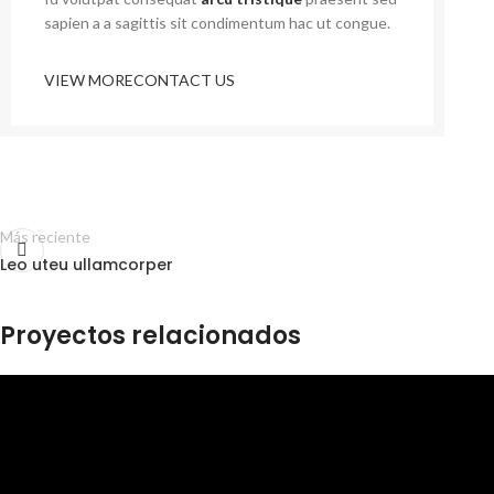
sapien a a sagittis sit condimentum hac ut congue.
VIEW MORE
CONTACT US
Más reciente
Leo uteu ullamcorper
Proyectos relacionados
Netus eu mollis hac dignis
Furniture