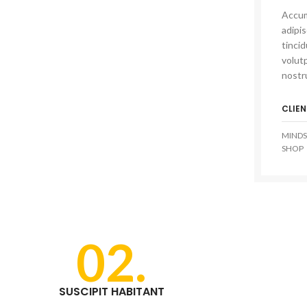
Accum
adipi
tinci
volutp
nostru
CLIEN
MINDS
SHOP
02.
SUSCIPIT HABITANT