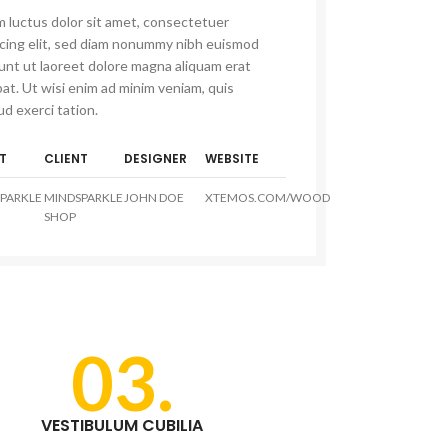
 luctus dolor sit amet, consectetuer
scing elit, sed diam nonummy nibh euismod
dunt ut laoreet dolore magna aliquam erat
at. Ut wisi enim ad minim veniam, quis
d exerci tation.
T
CLIENT
DESIGNER
WEBSITE
PARKLE
MINDSPARKLE
JOHN DOE
XTEMOS.COM/WOOD
SHOP
03.
VESTIBULUM CUBILIA