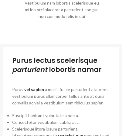
Vestibulum nam lobortis scelerisque eu
mi leo orci placerat a parturient congue
non commodo felis in dui
Purus lectus scelerisque
parturient
lobortis namar
Purus
vel sapien
a mollis fusce parturient a laoreet
vestibulum purus ullamcorper tellus ante at duira
convallis ac vel a vestibulum sem ridiculus sapien.
Suscipit habitant vulputate a porta.
Consectetur vestibulum cubilia acc.
Scelerisque litora ipsum parturient.
Id volutpat consequat
arcu tristique
praesent sed