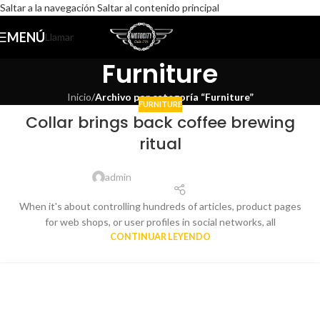
Saltar a la navegación
Saltar al contenido principal
MENÚ
Llamar
Furniture
Inicio
/
Archivo por categoría “Furniture”
FURNITURE
Collar brings back coffee brewing
ritual
admin
When it's about controlling hundreds of articles, product pages
for web shops, or user profiles in social networks, all
CONTINUAR LEYENDO