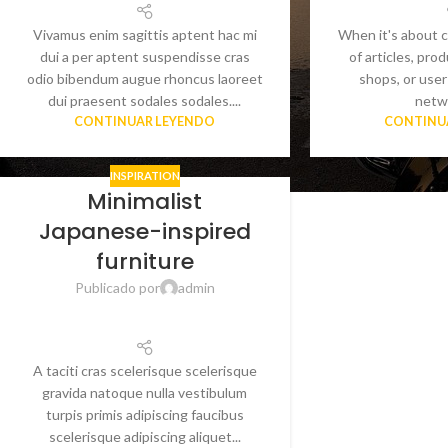
Vivamus enim sagittis aptent hac mi
When it's about c
dui a per aptent suspendisse cras
of articles, pr
odio bibendum augue rhoncus laoreet
shops, or user 
dui praesent sodales sodales....
netwo
CONTINUAR LEYENDO
CONTINU
INSPIRATION
Minimalist
Japanese-inspired
furniture
Publicado por
admin
A taciti cras scelerisque scelerisque
gravida natoque nulla vestibulum
turpis primis adipiscing faucibus
scelerisque adipiscing aliquet...