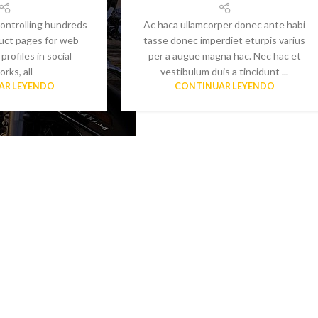
ontrolling hundreds
Ac haca ullamcorper donec ante habi
oduct pages for web
tasse donec imperdiet eturpis varius
profiles in social
per a augue magna hac. Nec hac et
rks, all
vestibulum duis a tincidunt ...
AR LEYENDO
CONTINUAR LEYENDO