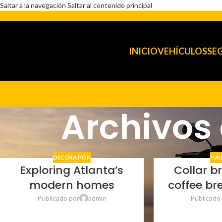
Saltar a la navegación
Saltar al contenido principal
INICIO
VEHÍCULOS
SE
Archivos
DECORATION
FUR
Exploring Atlanta’s
Collar b
modern homes
coffee br
Publicado por
admin
Publicado