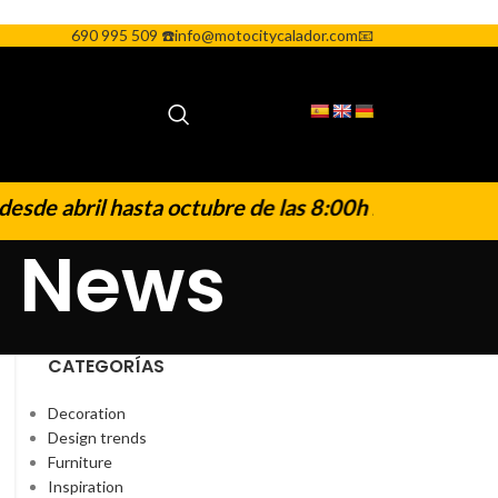
690 995 509 ☎️
info@motocitycalador.com📧
esde abril hasta octubre de las 8:00h hasta 20.00h
|
: News
CATEGORÍAS
Decoration
Design trends
Furniture
Inspiration