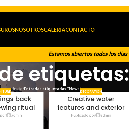
GUROS
NOSOTROS
GALERÍA
CONTACTO
Estamos abiertos todos los días d
 de etiquetas
Inicio
/
Entradas etiquetadas “News”
NITURE
DECORATION
rings back
Creative water
ewing ritual
features and exterior
 por
admin
Publicado por
admin