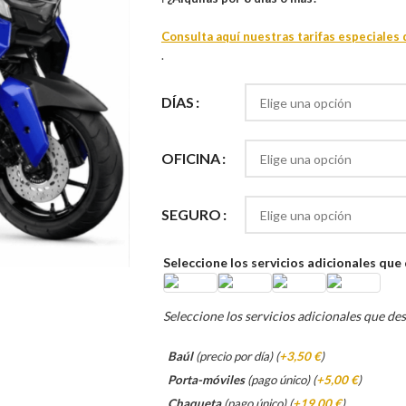
Consulta aquí nuestras tarifas especiales 
.
DÍAS
OFICINA
SEGURO
Seleccione los servicios adicionales que
Seleccione los servicios adicionales que de
Baúl
(precio por día) (
+3,50 €
)
Porta-móviles
(pago único) (
+5,00 €
)
Chaqueta
(pago único) (
+19,00 €
)