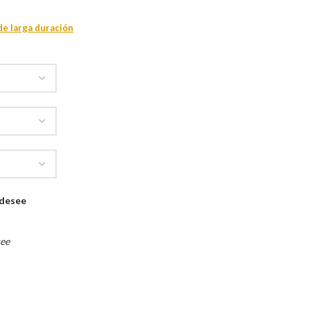
de larga duración
 desee
see