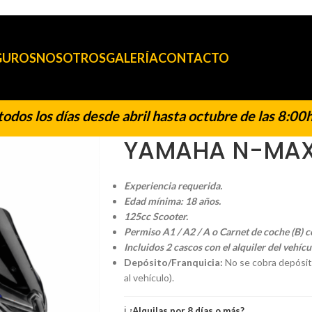
GUROS
NOSOTROS
GALERÍA
CONTACTO
s los días desde abril hasta octubre de las 8:00h h
YAMAHA N-MAX
Experiencia requerida.
Edad mínima: 18 años.
125cc Scooter.
Permiso A1 / A2 / A o Carnet de coche (B) c
Incluidos 2 cascos con el alquiler del vehícu
Depósito/Franquicia:
No se cobra depósit
al vehículo).
ℹ️
¿Alquilas por 8 días o más?