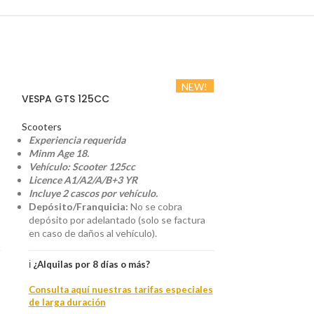
NEW!
VESPA GTS 125CC
Scooters
Experiencia requerida
Minm Age 18.
Vehículo: Scooter 125cc
Licence A1/A2/A/B+3 YR
Incluye 2 cascos por vehículo.
Depósito/Franquicia:
No se cobra
depósito por adelantado (solo se factura
en caso de daños al vehículo).
ℹ️
¿Alquilas por 8 días o más?
Consulta aquí nuestras tarifas especiales
YAMAHA X-MAX
de larga duración