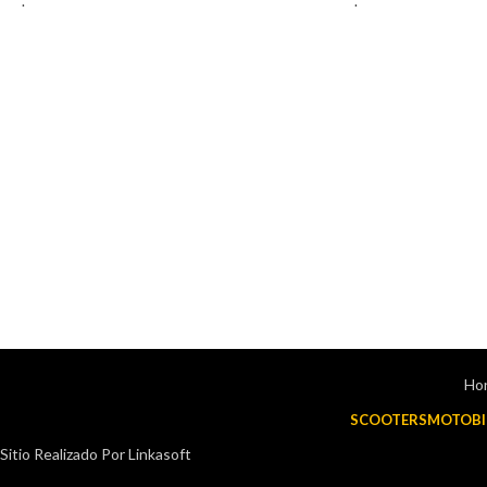
.
.
Hor
SCOOTERS
MOTOBI
Sitio Realizado Por Linkasoft