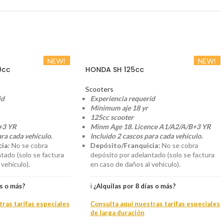
NEW!
NEW!
0cc
HONDA SH 125cc
Scooters
id
Experiencia requerid
Mínimum aje 18 yr
125cc scooter
+3 YR
Minm Age 18. Licence A1/A2/A/B+3 YR
ara cada vehículo.
Incluido 2 cascos para cada vehículo.
ia:
No se cobra
Depósito/Franquicia:
No se cobra
tado (solo se factura
depósito por adelantado (solo se factura
vehículo).
en caso de daños al vehículo).
as o más?
ℹ️
¿Alquilas por 8 días o más?
ras tarifas especiales
Consulta aquí nuestras tarifas especiales
de larga duración