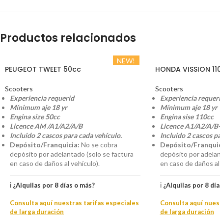
Productos relacionados
NEW!
PEUGEOT TWEET 50cc
HONDA VISSION 11
Scooters
Scooters
Experiencia requerid
Experiencia requer
Mínimum aje 18 yr
Mínimum aje 18 yr
Engina size 50cc
Engina sise 110cc
Licence AM /A1/A2/A/B
Licence A1/A2/A/B
Incluido 2 cascos para cada vehículo.
Incluido 2 cascos p
Depósito/Franquicia:
No se cobra
Depósito/Franquic
depósito por adelantado (solo se factura
depósito por adelan
en caso de daños al vehículo).
en caso de daños al 
ℹ️
¿Alquilas por 8 días o más?
ℹ️
¿Alquilas por 8 dí
Consulta aquí nuestras tarifas especiales
Consulta aquí nuest
de larga duración
de larga duración