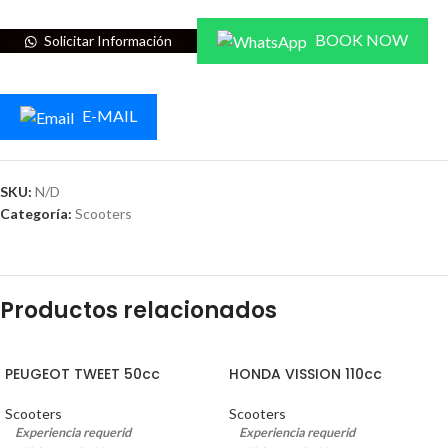
BOOK NOW
Solicitar Información
E-MAIL
SKU:
N/D
Categoría:
Scooters
Productos relacionados
NEW!
PEUGEOT TWEET 50cc
HONDA VISSION 110cc
Scooters
Scooters
Experiencia requerid
Experiencia requerid